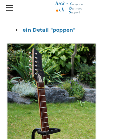
HOME
IMPRESSUM
PC-TIPPS
TIPPS-ARCHIV
VORSCHAU
ein Detail "poppen"
DIENSTLEISTUNGEN
TIPP 0726
DOWNLOADS
TIPP 0626
WER IST
JUBILÄUM
KONTAKT
TIPP 0526
FAQS
GITARREN
TIPP 0426
IT-NEWS
ACTUAL-LINUX
TIPP 0326
WETTER
LINKS
SCHNÄPPCHEN
ONLINETOOLS
LINUX-BASICS
WINDOWS 12
ELECTRIC
TIPP 0226
WORKSHOPS
WINDOWS 11
METEOCAM
TIPP 0126
KUNST
WETTERCOMMENTS
BREAKDOWN
W11-INSTALL
JAHR 2025
EXCEL
WETTERPARAMETER
W11-HARDWARE
CODESEITE
JAHR 2024
TIPP 1225
METEOARCHIV
JAHR 2023
TIPP 1224
TIPP 1125
W11-WIE