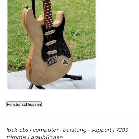
SONNENUHR
TIPP 1025
TIPP 1223
TIPP 1124
WINDSYSTEME
TIPP 0925
TIPP 1024
TIPP 1123
TIPP 0924
TIPP 0825
TIPP 1023
TIPP 0923
TIPP 0725
TIPP 0824
TIPP 0625
TIPP 0724
TIPP 0823
TIPP 0624
TIPP 0525
TIPP 0723
TIPP 0623
TIPP 0425
TIPP 0524
TIPP 0325
TIPP 0424
TIPP 0523
TIPP 0225
TIPP 0324
TIPP 0423
TIPP 0224
TIPP 0323
TIPP 0125
TIPP 0223
TIPP 0124
TIPP 0123
​luck-cbs | computer - beratung - support | 7203
trimmis | graubünden