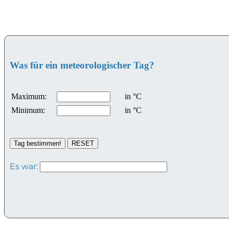
Was für ein meteorologischer Tag?
Maximum:
in °C
Minimum:
in °C
Es war: