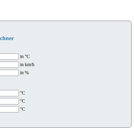
echner
in °C
in km/h
in %
°C
°C
°C