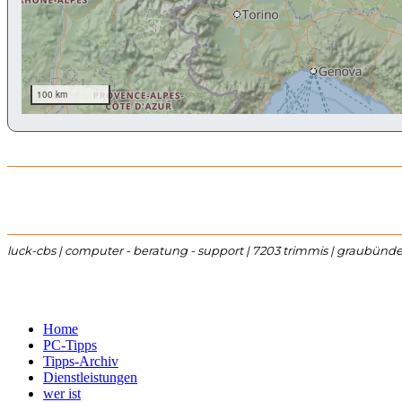
​luck-cbs | computer - beratung - support | 7203 trimmis | graubünd
Home
PC-Tipps
Tipps-Archiv
Dienstleistungen
wer ist